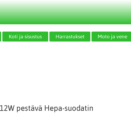
Koti ja sisustus
Harrastukset
Moto ja vene
FH12W pestävä Hepa-suodatin