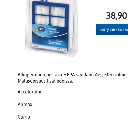
38,90
Siirry verkkok
Alkuperäinen pestävä HEPA-suodatin Aeg-Electrolux p
Mallisopivuus lisätiedoissa.
Accelerator
Airmax
Clario