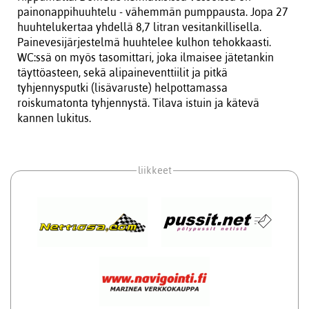
painonappihuuhtelu - vähemmän pumppausta. Jopa 27
huuhtelukertaa yhdellä 8,7 litran vesitankillisella.
Painevesijärjestelmä huuhtelee kulhon tehokkaasti.
WC:ssä on myös tasomittari, joka ilmaisee jätetankin
täyttöasteen, sekä alipaineventtiilit ja pitkä
tyhjennysputki (lisävaruste) helpottamassa
roiskumatonta tyhjennystä. Tilava istuin ja kätevä
kannen lukitus.
liikkeet