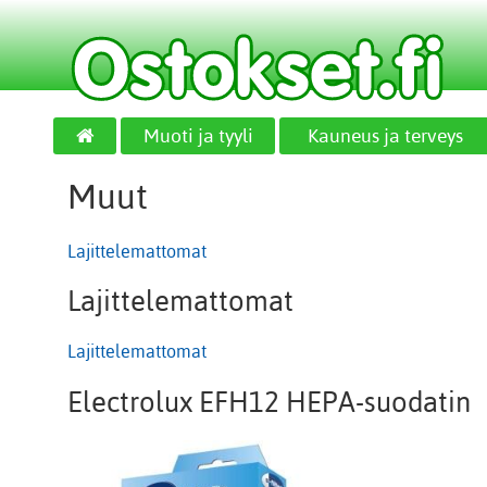
Muoti ja tyyli
Kauneus ja terveys
Muut
Lajittelemattomat
Lajittelemattomat
Lajittelemattomat
Electrolux EFH12 HEPA-suodatin