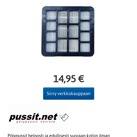
14,95 €
Siirry verkkokauppaan
Pölypussit helposti ja edullisesti suoraan kotiin ilman