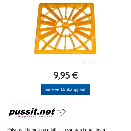
9,95 €
Siirry verkkokauppaan
Pölypussit helposti ja edullisesti suoraan kotiin ilman