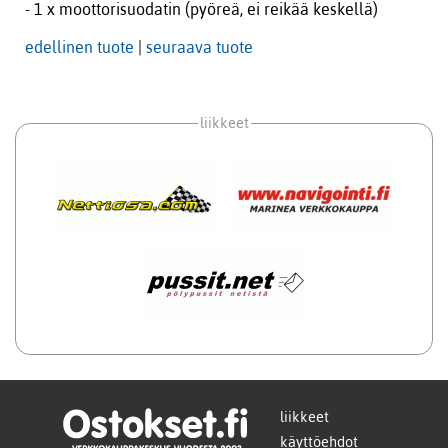
- 1 x moottorisuodatin (pyöreä, ei reikää keskellä)
edellinen tuote
|
seuraava tuote
liikkeet
liikkeet
käyttöehdot