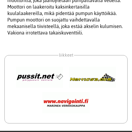
moottorilla, joka jäähdytetään pumpattavalla vedellä.
Moottori on laakeroitu kaksinkertaisilla
kuulalaakereilla, mikä pidentää pumpun käyttöikää.
Pumpun moottori on suojattu vaihdettavalla
mekaanisella tiivisteellä, joka estää akselin kulumisen.
Vakiona irrotettava takaiskuventtiili.
liikkeet