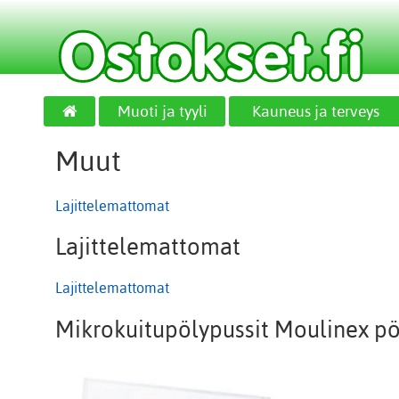
Muoti ja tyyli
Kauneus ja terveys
Muut
Lajittelemattomat
Lajittelemattomat
Lajittelemattomat
Mikrokuitupölypussit Moulinex pö