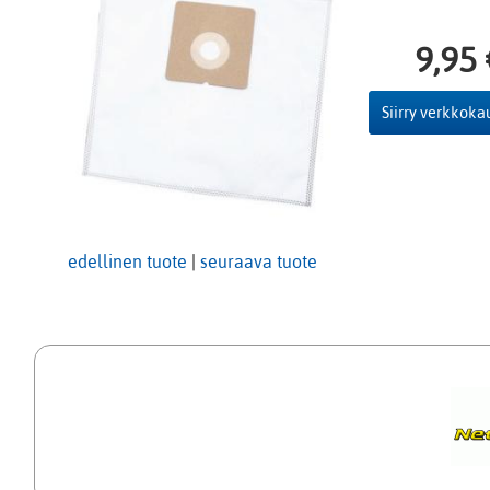
9,95
Siirry verkkok
edellinen tuote
|
seuraava tuote