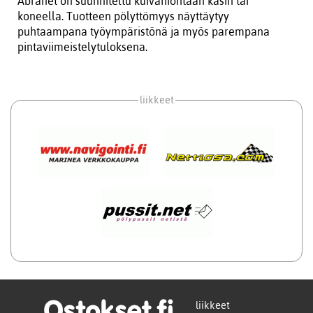
Abranet on suunniteltu kuivahiontaan käsin tai
koneella. Tuotteen pölyttömyys näyttäytyy
puhtaampana työympäristönä ja myös parempana
pintaviimeistelytuloksena.
liikkeet
liikkeet