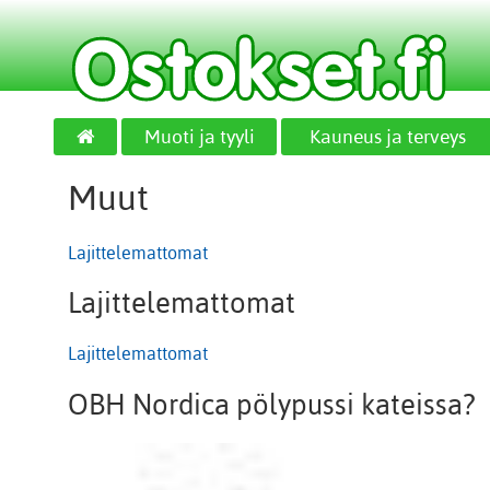
Muoti ja tyyli
Kauneus ja terveys
Muut
Lajittelemattomat
Lajittelemattomat
Lajittelemattomat
OBH Nordica pölypussi kateissa?