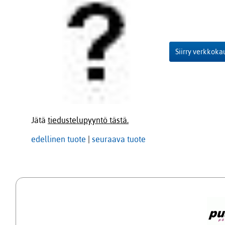
Siirry verkkok
Jätä
tiedustelupyyntö tästä.
edellinen tuote
|
seuraava tuote