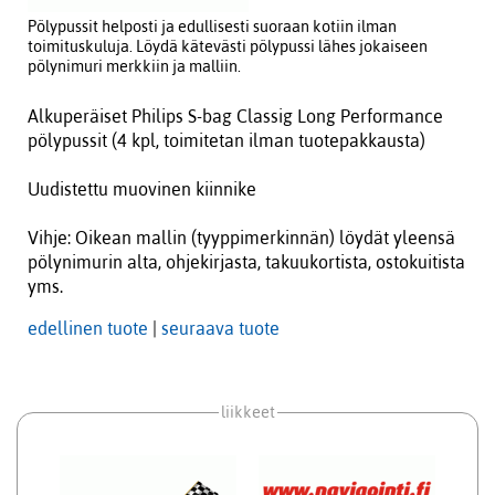
Pölypussit helposti ja edullisesti suoraan kotiin ilman
toimituskuluja. Löydä kätevästi pölypussi lähes jokaiseen
pölynimuri merkkiin ja malliin.
Alkuperäiset Philips S-bag Classig Long Performance
pölypussit (4 kpl, toimitetan ilman tuotepakkausta)
Uudistettu muovinen kiinnike
Vihje: Oikean mallin (tyyppimerkinnän) löydät yleensä
pölynimurin alta, ohjekirjasta, takuukortista, ostokuitista
yms.
edellinen tuote
|
seuraava tuote
liikkeet