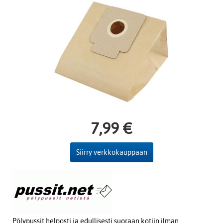
7,99 €
Siirry verkkokauppaan
Pölypussit helposti ja edullisesti suoraan kotiin ilman