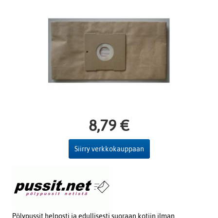
8,79 €
Siirry verkkokauppaan
Pölypussit helposti ja edullisesti suoraan kotiin ilman