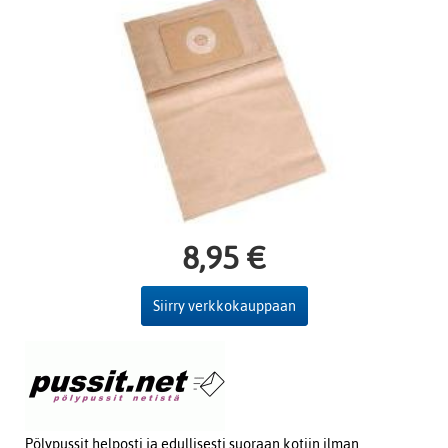
8,95 €
Siirry verkkokauppaan
Pölypussit helposti ja edullisesti suoraan kotiin ilman