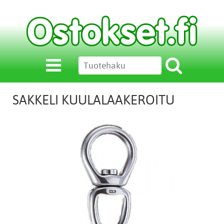
SAKKELI KUULALAAKEROITU