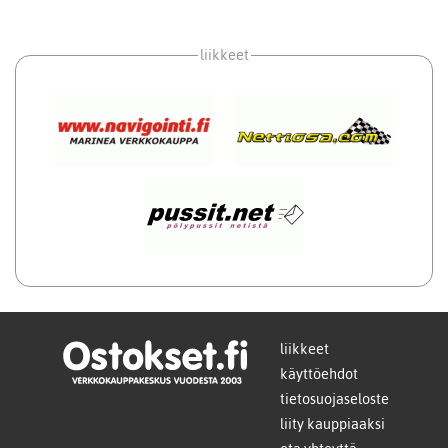
liikkeet
liikkeet
käyttöehdot
tietosuojaseloste
liity kauppiaaksi