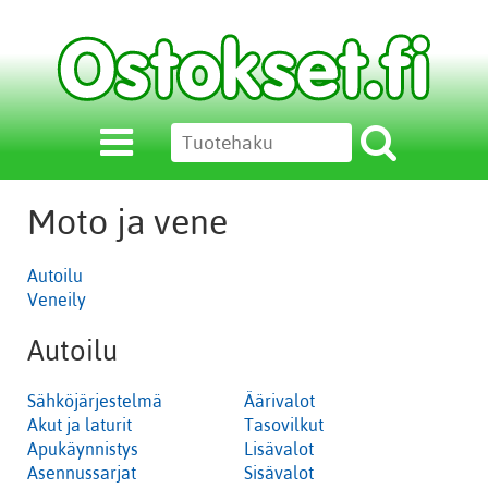
Moto ja vene
Autoilu
Veneily
Autoilu
Sähköjärjestelmä
Äärivalot
Akut ja laturit
Tasovilkut
Apukäynnistys
Lisävalot
Asennussarjat
Sisävalot