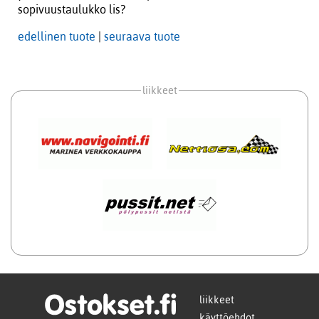
sopivuustaulukko lis?
edellinen tuote
|
seuraava tuote
liikkeet
liikkeet
käyttöehdot