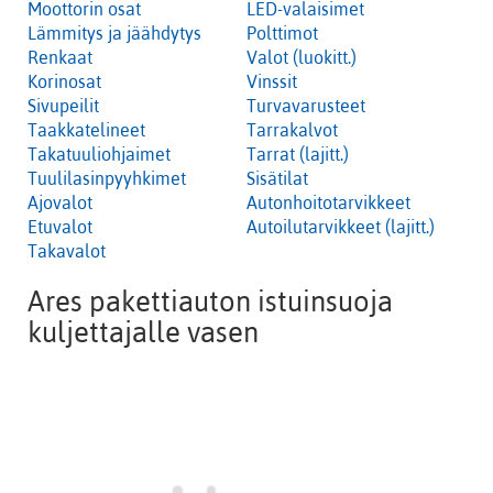
Moottorin osat
LED-valaisimet
Lämmitys ja jäähdytys
Polttimot
Renkaat
Valot (luokitt.)
Korinosat
Vinssit
Sivupeilit
Turvavarusteet
Taakkatelineet
Tarrakalvot
Takatuuliohjaimet
Tarrat (lajitt.)
Tuulilasinpyyhkimet
Sisätilat
Ajovalot
Autonhoitotarvikkeet
Etuvalot
Autoilutarvikkeet (lajitt.)
Takavalot
Ares pakettiauton istuinsuoja
kuljettajalle vasen