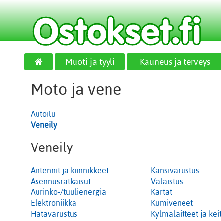
Muoti ja tyyli
Kauneus ja terveys
Moto ja vene
Autoilu
Veneily
Veneily
Antennit ja kiinnikkeet
Kansivarustus
Asennusratkaisut
Valaistus
Aurinko-/tuulienergia
Kartat
Elektroniikka
Kumiveneet
Hätävarustus
Kylmälaitteet ja keit