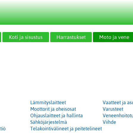
Koti ja sisustus
Harrastukset
Moto ja vene
Lämmityslaitteet
Vaatteet ja as
Moottorit ja oheisosat
Varusteet
Ohjauslaitteet ja hallinta
Veneenhoitotu
Sähköjärjestelmä
Viihde
tiö
Telakointivälineet ja peitetelineet