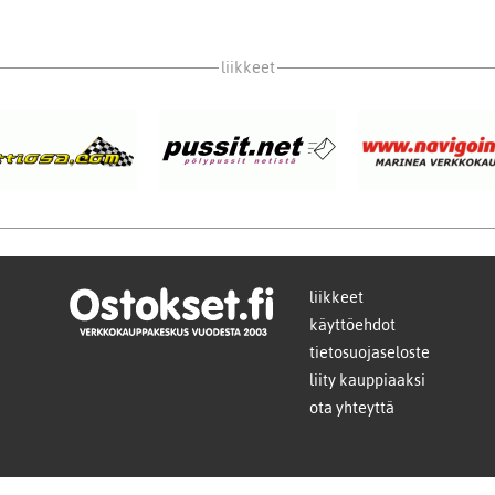
liikkeet
liikkeet
käyttöehdot
tietosuojaseloste
liity kauppiaaksi
ota yhteyttä