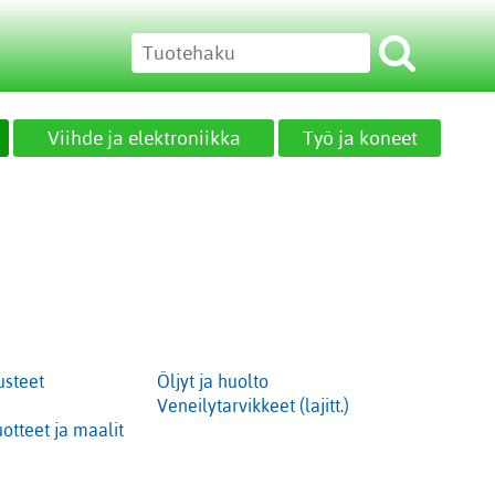
Viihde ja elektroniikka
Työ ja koneet
usteet
Öljyt ja huolto
Veneilytarvikkeet (lajitt.)
otteet ja maalit