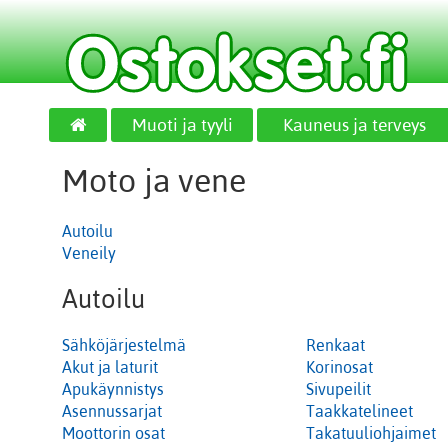
Muoti ja tyyli
Kauneus ja terveys
Moto ja vene
Autoilu
Veneily
Autoilu
Sähköjärjestelmä
Renkaat
Akut ja laturit
Korinosat
Apukäynnistys
Sivupeilit
Asennussarjat
Taakkatelineet
Moottorin osat
Takatuuliohjaimet