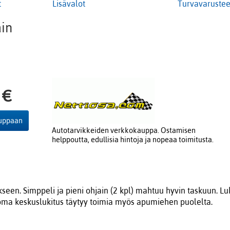
t
Lisävalot
Turvavarustee
in
 €
auppaan
Autotarvikkeiden verkkokauppa. Ostamisen
helppoutta, edullisia hintoja ja nopeaa toimitusta.
seen. Simppeli ja pieni ohjain (2 kpl) mahtuu hyvin taskuun. Lu
n oma keskuslukitus täytyy toimia myös apumiehen puolelta.