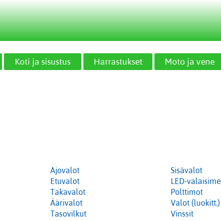
Koti ja sisustus
Harrastukset
Moto ja vene
Ajovalot
Sisävalot
Etuvalot
LED-valaisime
Takavalot
Polttimot
Äärivalot
Valot (luokitt.)
Tasovilkut
Vinssit