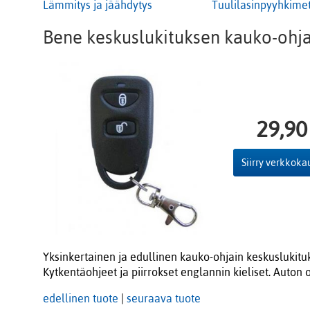
Lämmitys ja jäähdytys
Tuulilasinpyyhkime
Bene keskuslukituksen kauko-ohja
29,90
Siirry verkkok
Yksinkertainen ja edullinen kauko-ohjain keskuslukituk
Kytkentäohjeet ja piirrokset englannin kieliset. Auto
edellinen tuote
|
seuraava tuote