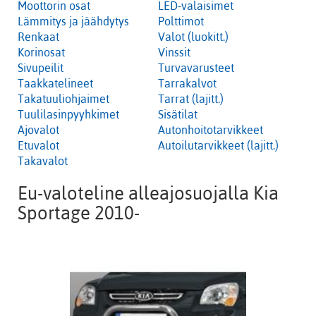
Moottorin osat
LED-valaisimet
Lämmitys ja jäähdytys
Polttimot
Renkaat
Valot (luokitt.)
Korinosat
Vinssit
Sivupeilit
Turvavarusteet
Taakkatelineet
Tarrakalvot
Takatuuliohjaimet
Tarrat (lajitt.)
Tuulilasinpyyhkimet
Sisätilat
Ajovalot
Autonhoitotarvikkeet
Etuvalot
Autoilutarvikkeet (lajitt.)
Takavalot
Eu-valoteline alleajosuojalla Kia
Sportage 2010-