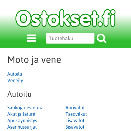
Moto ja vene
Autoilu
Veneily
Autoilu
Sähköjärjestelmä
Äärivalot
Akut ja laturit
Tasovilkut
Apukäynnistys
Lisävalot
Asennussarjat
Sisävalot