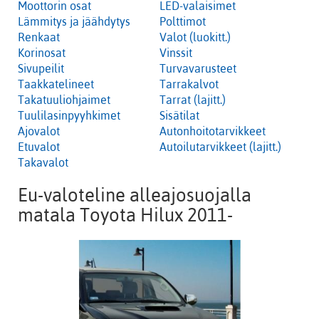
Moottorin osat
LED-valaisimet
Lämmitys ja jäähdytys
Polttimot
Renkaat
Valot (luokitt.)
Korinosat
Vinssit
Sivupeilit
Turvavarusteet
Taakkatelineet
Tarrakalvot
Takatuuliohjaimet
Tarrat (lajitt.)
Tuulilasinpyyhkimet
Sisätilat
Ajovalot
Autonhoitotarvikkeet
Etuvalot
Autoilutarvikkeet (lajitt.)
Takavalot
Eu-valoteline alleajosuojalla
matala Toyota Hilux 2011-