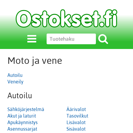
Moto ja vene
Autoilu
Veneily
Autoilu
Sähköjärjestelmä
Äärivalot
Akut ja laturit
Tasovilkut
Apukäynnistys
Lisävalot
Asennussarjat
Sisävalot