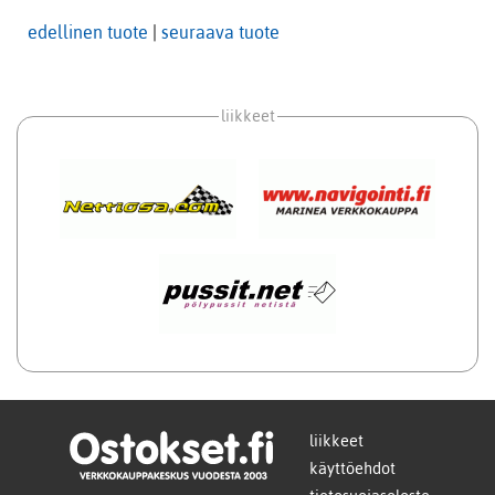
edellinen tuote
|
seuraava tuote
liikkeet
liikkeet
käyttöehdot