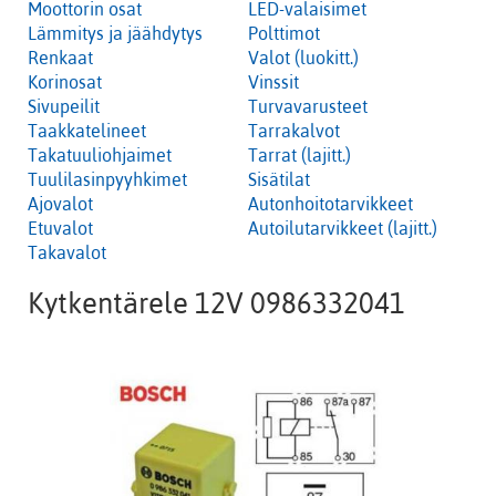
Moottorin osat
LED-valaisimet
Lämmitys ja jäähdytys
Polttimot
Renkaat
Valot (luokitt.)
Korinosat
Vinssit
Sivupeilit
Turvavarusteet
Taakkatelineet
Tarrakalvot
Takatuuliohjaimet
Tarrat (lajitt.)
Tuulilasinpyyhkimet
Sisätilat
Ajovalot
Autonhoitotarvikkeet
Etuvalot
Autoilutarvikkeet (lajitt.)
Takavalot
Kytkentärele 12V 0986332041