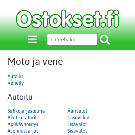
Moto ja vene
Autoilu
Veneily
Autoilu
Sähköjärjestelmä
Äärivalot
Akut ja laturit
Tasovilkut
Apukäynnistys
Lisävalot
Asennussarjat
Sisävalot