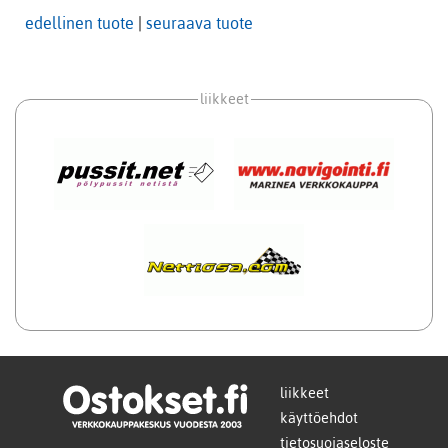
edellinen tuote
|
seuraava tuote
liikkeet
liikkeet
käyttöehdot
tietosuojaseloste