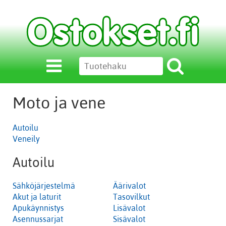
Moto ja vene
Autoilu
Veneily
Autoilu
Sähköjärjestelmä
Äärivalot
Akut ja laturit
Tasovilkut
Apukäynnistys
Lisävalot
Asennussarjat
Sisävalot