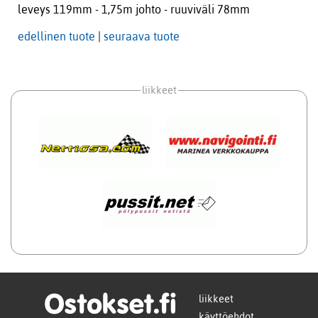
leveys 119mm - 1,75m johto - ruuviväli 78mm
edellinen tuote
|
seuraava tuote
liikkeet
liikkeet
käyttöehdot