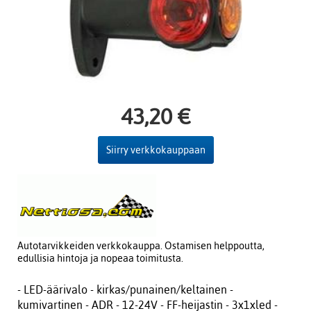
43,20 €
Siirry verkkokauppaan
Autotarvikkeiden verkkokauppa. Ostamisen helppoutta,
edullisia hintoja ja nopeaa toimitusta.
- LED-äärivalo - kirkas/punainen/keltainen -
kumivartinen - ADR - 12-24V - FF-heijastin - 3x1xled -