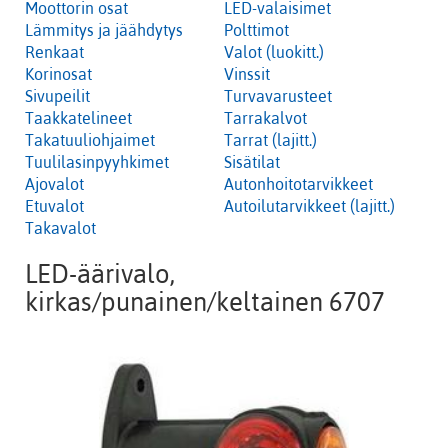
Moottorin osat
LED-valaisimet
Lämmitys ja jäähdytys
Polttimot
Renkaat
Valot (luokitt.)
Korinosat
Vinssit
Sivupeilit
Turvavarusteet
Taakkatelineet
Tarrakalvot
Takatuuliohjaimet
Tarrat (lajitt.)
Tuulilasinpyyhkimet
Sisätilat
Ajovalot
Autonhoitotarvikkeet
Etuvalot
Autoilutarvikkeet (lajitt.)
Takavalot
LED-äärivalo,
kirkas/punainen/keltainen 6707