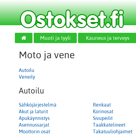
Muoti ja tyyli
Kauneus ja terveys
Moto ja vene
Autoilu
Veneily
Autoilu
Sähköjärjestelmä
Renkaat
Akut ja laturit
Korinosat
Apukäynnistys
Sivupeilit
Asennussarjat
Taakkatelineet
Moottorin osat
Takatuuliohjaimet