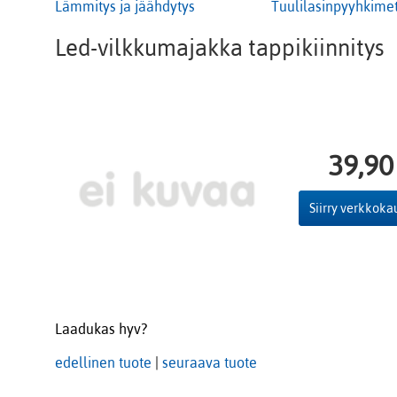
Lämmitys ja jäähdytys
Tuulilasinpyyhkime
Led-vilkkumajakka tappikiinnitys
39,90
Siirry verkkok
Laadukas hyv?
edellinen tuote
|
seuraava tuote