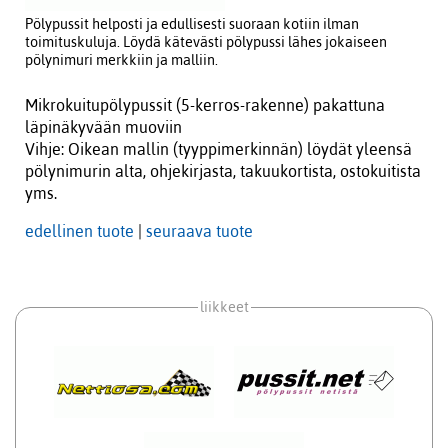
Pölypussit helposti ja edullisesti suoraan kotiin ilman
toimituskuluja. Löydä kätevästi pölypussi lähes jokaiseen
pölynimuri merkkiin ja malliin.
Mikrokuitupölypussit (5-kerros-rakenne) pakattuna
läpinäkyvään muoviin
Vihje: Oikean mallin (tyyppimerkinnän) löydät yleensä
pölynimurin alta, ohjekirjasta, takuukortista, ostokuitista
yms.
edellinen tuote
|
seuraava tuote
liikkeet