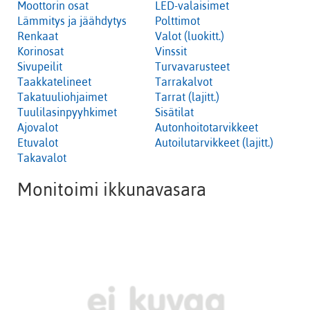
Moottorin osat
LED-valaisimet
Lämmitys ja jäähdytys
Polttimot
Renkaat
Valot (luokitt.)
Korinosat
Vinssit
Sivupeilit
Turvavarusteet
Taakkatelineet
Tarrakalvot
Takatuuliohjaimet
Tarrat (lajitt.)
Tuulilasinpyyhkimet
Sisätilat
Ajovalot
Autonhoitotarvikkeet
Etuvalot
Autoilutarvikkeet (lajitt.)
Takavalot
Monitoimi ikkunavasara