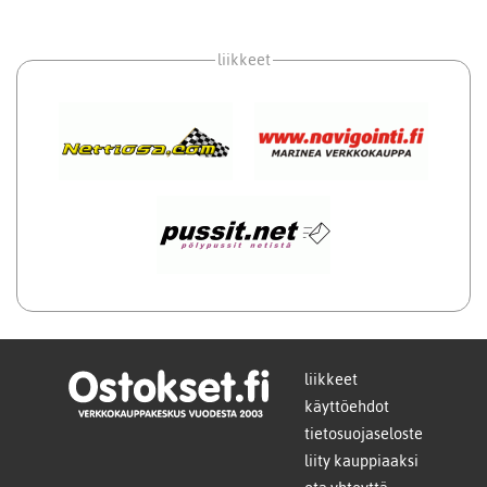
liikkeet
liikkeet
käyttöehdot
tietosuojaseloste
liity kauppiaaksi