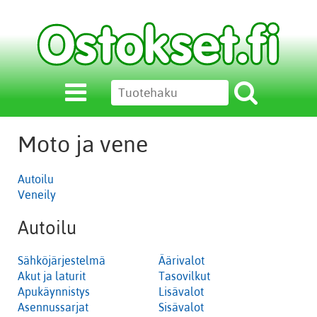
Moto ja vene
Autoilu
Veneily
Autoilu
Sähköjärjestelmä
Äärivalot
Akut ja laturit
Tasovilkut
Apukäynnistys
Lisävalot
Asennussarjat
Sisävalot