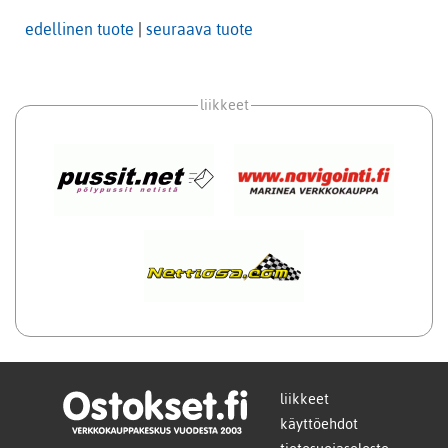
edellinen tuote
|
seuraava tuote
liikkeet
liikkeet
käyttöehdot