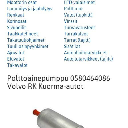
Moottorin osat
LED-valaisimet
Lämmitys ja jäähdytys
Polttimot
Renkaat
Valot (luokitt.)
Korinosat
Vinssit
Sivupeilit
Turvavarusteet
Taakkatelineet
Tarrakalvot
Takatuuliohjaimet
Tarrat (lajitt.)
Tuulilasinpyyhkimet
Sisätilat
Ajovalot
Autonhoitotarvikkeet
Etuvalot
Autoilutarvikkeet (lajitt.)
Takavalot
Polttoainepumppu 0580464086
Volvo RK Kuorma-autot