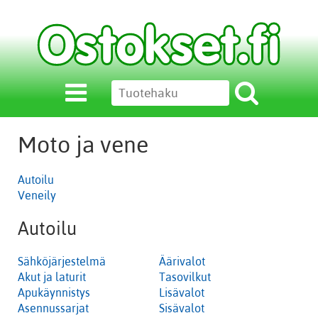
Moto ja vene
Autoilu
Veneily
Autoilu
Sähköjärjestelmä
Äärivalot
Akut ja laturit
Tasovilkut
Apukäynnistys
Lisävalot
Asennussarjat
Sisävalot