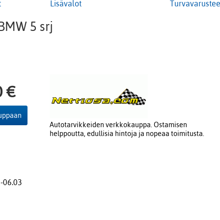
t
Lisävalot
Turvavarustee
BMW 5 srj
0 €
auppaan
Autotarvikkeiden verkkokauppa. Ostamisen
helppoutta, edullisia hintoja ja nopeaa toimitusta.
8-06.03