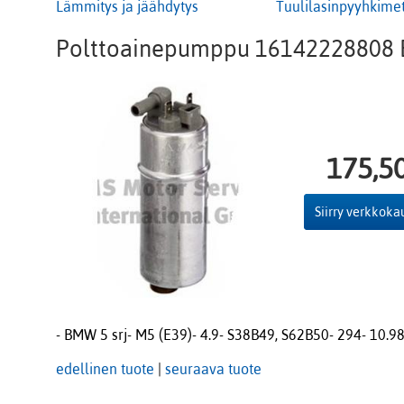
Lämmitys ja jäähdytys
Tuulilasinpyyhkime
Polttoainepumppu 16142228808 
175,5
Siirry verkkok
- BMW 5 srj- M5 (E39)- 4.9- S38B49, S62B50- 294- 10.9
edellinen tuote
|
seuraava tuote