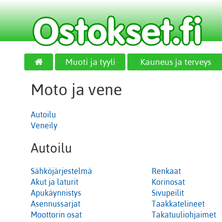
Muoti ja tyyli
Kauneus ja terveys
Moto ja vene
Autoilu
Veneily
Autoilu
Sähköjärjestelmä
Renkaat
Akut ja laturit
Korinosat
Apukäynnistys
Sivupeilit
Asennussarjat
Taakkatelineet
Moottorin osat
Takatuuliohjaimet