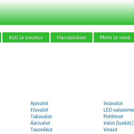
Koti ja sisustus
Harrastukset
Moto ja vene
Ajovalot
Sisävalot
Etuvalot
LED-valaisime
Takavalot
Polttimot
Äärivalot
Valot (luokitt.)
Tasovilkut
Vinssit