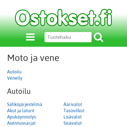
Moto ja vene
Autoilu
Veneily
Autoilu
Sähköjärjestelmä
Äärivalot
Akut ja laturit
Tasovilkut
Apukäynnistys
Lisävalot
Asennussarjat
Sisävalot