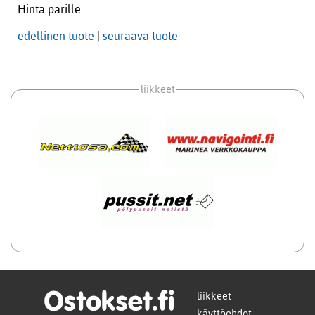
Hinta parille
edellinen tuote
|
seuraava tuote
liikkeet
liikkeet
käyttöehdot