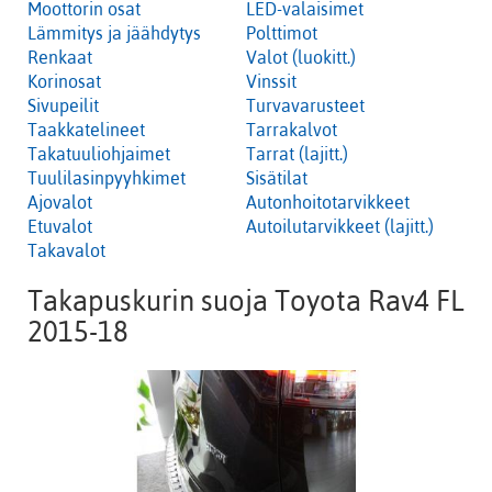
Moottorin osat
LED-valaisimet
Lämmitys ja jäähdytys
Polttimot
Renkaat
Valot (luokitt.)
Korinosat
Vinssit
Sivupeilit
Turvavarusteet
Taakkatelineet
Tarrakalvot
Takatuuliohjaimet
Tarrat (lajitt.)
Tuulilasinpyyhkimet
Sisätilat
Ajovalot
Autonhoitotarvikkeet
Etuvalot
Autoilutarvikkeet (lajitt.)
Takavalot
Takapuskurin suoja Toyota Rav4 FL
2015-18