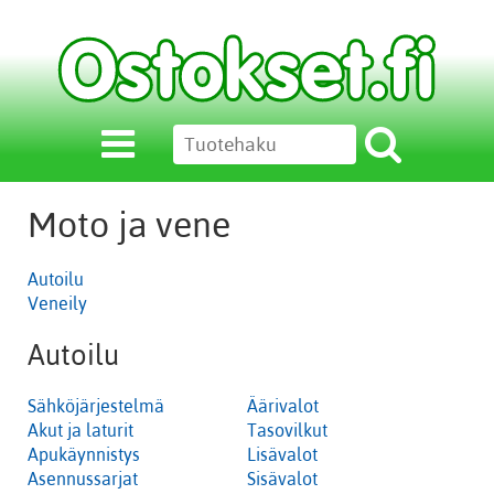
Moto ja vene
Autoilu
Veneily
Autoilu
Sähköjärjestelmä
Äärivalot
Akut ja laturit
Tasovilkut
Apukäynnistys
Lisävalot
Asennussarjat
Sisävalot