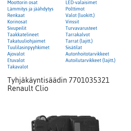
Moottorin osat
LED-valaisimet
Lämmitys ja jäähdytys
Polttimot
Renkaat
Valot (luokitt.)
Korinosat
Vinssit
Sivupeilit
Turvavarusteet
Taakkatelineet
Tarrakalvot
Takatuuliohjaimet
Tarrat (lajitt.)
Tuulilasinpyyhkimet
Sisätilat
Ajovalot
Autonhoitotarvikkeet
Etuvalot
Autoilutarvikkeet (lajitt.)
Takavalot
Tyhjäkäyntisäädin 7701035321
Renault Clio