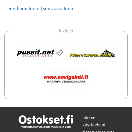
edellinen tuote
|
seuraava tuote
liikkeet
liikkeet
käyttöehdot