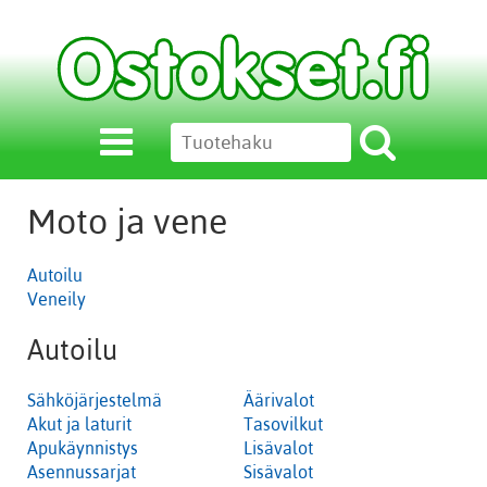
Moto ja vene
Autoilu
Veneily
Autoilu
Sähköjärjestelmä
Äärivalot
Akut ja laturit
Tasovilkut
Apukäynnistys
Lisävalot
Asennussarjat
Sisävalot