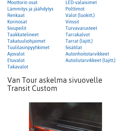
Moottorin osat
LED-valaisimet
Lämmitys ja jäähdytys
Polttimot
Renkaat
Valot (luokitt.)
Korinosat
Vinssit
Sivupeilit
Turvavarusteet
Taakkatelineet
Tarrakalvot
Takatuuliohjaimet
Tarrat (lajitt.)
Tuulilasinpyyhkimet
Sisätilat
Ajovalot
Autonhoitotarvikkeet
Etuvalot
Autoilutarvikkeet (lajitt.)
Takavalot
Van Tour askelma sivuovelle
Transit Custom