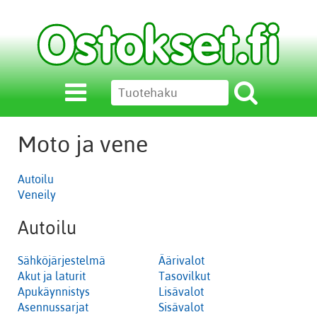
Moto ja vene
Autoilu
Veneily
Autoilu
Sähköjärjestelmä
Äärivalot
Akut ja laturit
Tasovilkut
Apukäynnistys
Lisävalot
Asennussarjat
Sisävalot