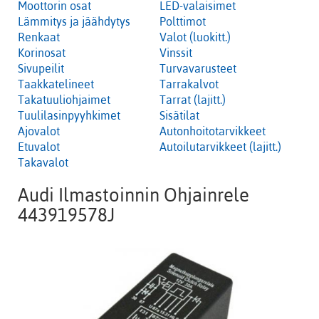
Moottorin osat
LED-valaisimet
Lämmitys ja jäähdytys
Polttimot
Renkaat
Valot (luokitt.)
Korinosat
Vinssit
Sivupeilit
Turvavarusteet
Taakkatelineet
Tarrakalvot
Takatuuliohjaimet
Tarrat (lajitt.)
Tuulilasinpyyhkimet
Sisätilat
Ajovalot
Autonhoitotarvikkeet
Etuvalot
Autoilutarvikkeet (lajitt.)
Takavalot
Audi Ilmastoinnin Ohjainrele
443919578J