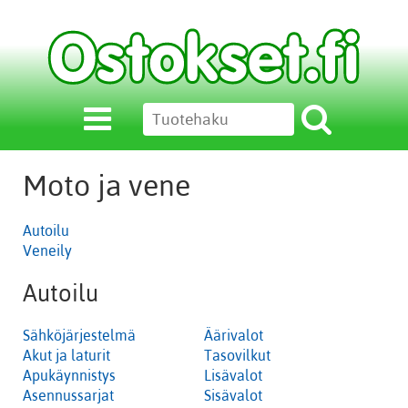
Moto ja vene
Autoilu
Veneily
Autoilu
Sähköjärjestelmä
Äärivalot
Akut ja laturit
Tasovilkut
Apukäynnistys
Lisävalot
Asennussarjat
Sisävalot