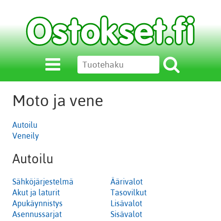
Moto ja vene
Autoilu
Veneily
Autoilu
Sähköjärjestelmä
Äärivalot
Akut ja laturit
Tasovilkut
Apukäynnistys
Lisävalot
Asennussarjat
Sisävalot