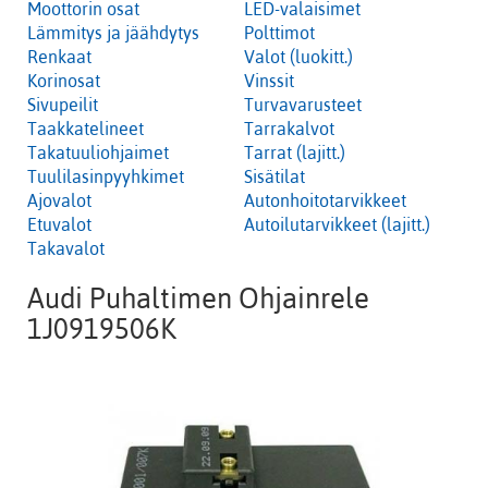
Moottorin osat
LED-valaisimet
Lämmitys ja jäähdytys
Polttimot
Renkaat
Valot (luokitt.)
Korinosat
Vinssit
Sivupeilit
Turvavarusteet
Taakkatelineet
Tarrakalvot
Takatuuliohjaimet
Tarrat (lajitt.)
Tuulilasinpyyhkimet
Sisätilat
Ajovalot
Autonhoitotarvikkeet
Etuvalot
Autoilutarvikkeet (lajitt.)
Takavalot
Audi Puhaltimen Ohjainrele
1J0919506K