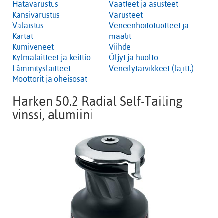
Hätävarustus
Vaatteet ja asusteet
Kansivarustus
Varusteet
Valaistus
Veneenhoitotuotteet ja
Kartat
maalit
Kumiveneet
Viihde
Kylmälaitteet ja keittiö
Öljyt ja huolto
Lämmityslaitteet
Veneilytarvikkeet (lajitt.)
Moottorit ja oheisosat
Harken 50.2 Radial Self-Tailing
vinssi, alumiini