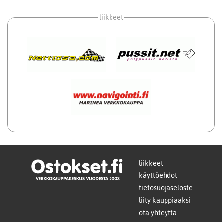
liikkeet
liikkeet
käyttöehdot
tietosuojaseloste
liity kauppiaaksi
ota yhteyttä