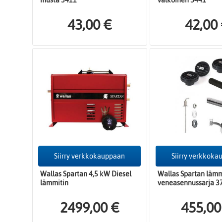
musta 3411
valkoinen 3441
43,00 €
42,00
Siirry verkkokauppaan
Siirry verkkok
Wallas Spartan 4,5 kW Diesel
Wallas Spartan läm
lämmitin
veneasennussarja 3
2499,00 €
455,00