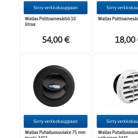
Siirry verkkokauppaan
Siirry verkkok
Wallas Polttoainesäiliö 10
Wallas Polttoainesäil
litraa
54,00 €
18,00
Siirry verkkokauppaan
Siirry verkkok
Wallas Puhallussuulake 75 mm
Wallas Puhallussuu