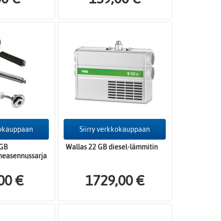
kokauppaan
Siirry verkkokauppaan
 GB
Wallas 22 GB diesel-lämmitin
neasennussarja
00 €
1729,00 €