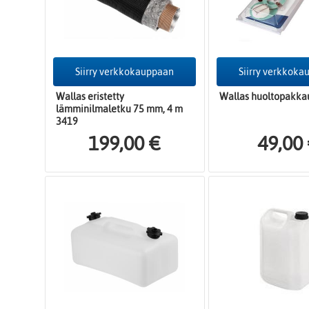
Siirry verkkokauppaan
Siirry verkkok
Wallas eristetty
Wallas huoltopakka
lämminilmaletku 75 mm, 4 m
3419
199,00 €
49,00