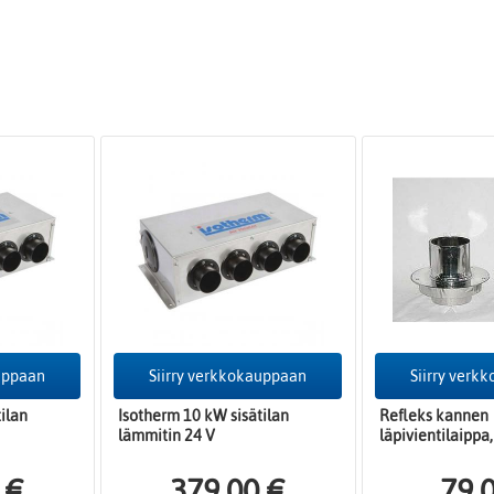
auppaan
Siirry verkkokauppaan
Siirry verk
ilan
Isotherm 10 kW sisätilan
Refleks kannen
lämmitin 24 V
läpivientilaippa,
 €
379,00 €
79,