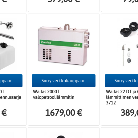
auppaan
Siirry verkkokauppaan
Siirry verk
0T
Wallas 2000T
Wallas 22 DT ja
ennussarja
valopetroolilämmitin
lämmittimen ve
3712
 €
1679,00 €
389,