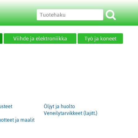
Viihde ja elektroniikka
Työ ja koneet
usteet
Öljyt ja huolto
Veneilytarvikkeet (lajitt.)
otteet ja maalit