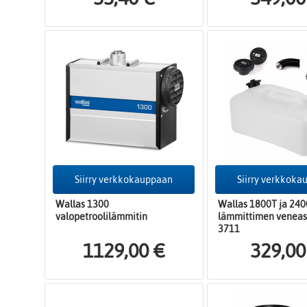
Siirry verkkokauppaan
Siirry verkkok
Wallas 1300
Wallas 1800T ja 240
valopetroolilämmitin
lämmittimen veneas
3711
1129,00 €
329,00