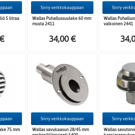
auppaan
Siirry verkkokauppaan
Siirry verk
iö 5 litraa
Wallas Puhallussuulake 60 mm
Wallas Puhallu
musta 2411
valkoinen 2441
 €
34,00 €
34,
auppaan
Siirry verkkokauppaan
Siirry verk
lake 75 mm
Wallas savukaasun 28/45 mm
Wallas savutorv