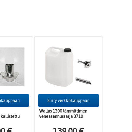
kokauppaan
Siirry verkkokauppaan
Wallas 1300 lämmittimen
 kallistettu
veneasennussarja 3710
00 €
139,00 €