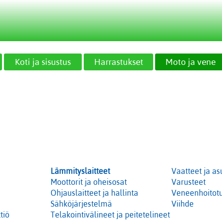
Koti ja sisustus
Harrastukset
Moto ja vene
Lämmityslaitteet
Vaatteet ja as
Moottorit ja oheisosat
Varusteet
Ohjauslaitteet ja hallinta
Veneenhoitotu
Sähköjärjestelmä
Viihde
tiö
Telakointivälineet ja peitetelineet