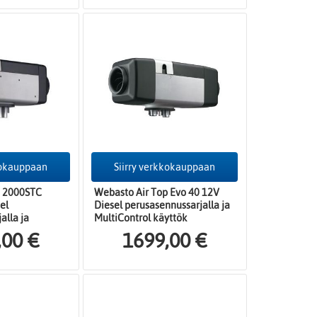
kokauppaan
Siirry verkkokauppaan
p 2000STC
Webasto Air Top Evo 40 12V
el
Diesel perusasennussarjalla ja
alla ja
MultiControl käyttök
,00 €
1699,00 €