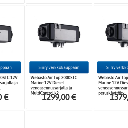
auppaan
Siirry verkkokauppaan
Siirry verk
00STC 12V
Webasto Air Top 2000STC
Webasto Air To
arjalla ja
Marine 12V Diesel
Marine 12V Dies
l
veneasennussarjalla ja
veneasennussarj
MultiControl k?
peruskäyttöky
0 €
1299,00 €
1379