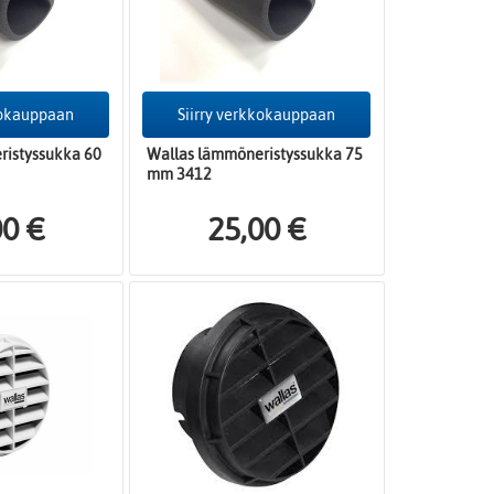
kokauppaan
Siirry verkkokauppaan
ristyssukka 60
Wallas lämmöneristyssukka 75
mm 3412
00 €
25,00 €