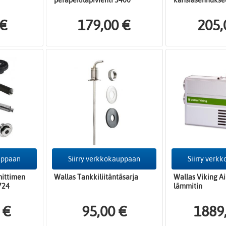
peräpeililäpivienti 5400
kansiasennukse
 €
179,00 €
205,
auppaan
Siirry verkkokauppaan
Siirry verk
mittimen
Wallas Tankkiliitäntäsarja
Wallas Viking Ai
724
lämmitin
 €
95,00 €
1889