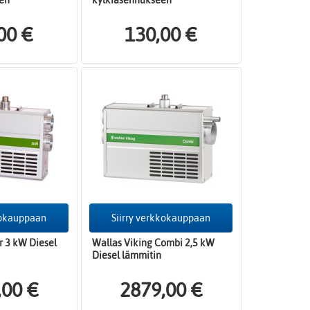
en
kylkiasennukseen
00 €
130,00 €
kokauppaan
Siirry verkkokauppaan
r 3 kW Diesel
Wallas Viking Combi 2,5 kW
Diesel lämmitin
,00 €
2879,00 €