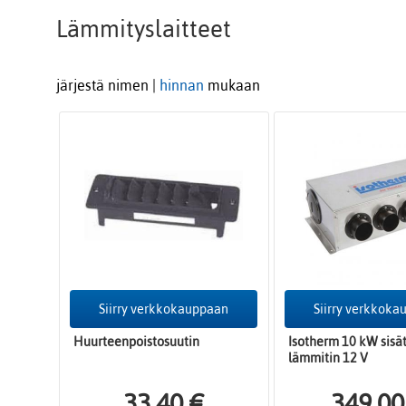
Lämmityslaitteet
järjestä nimen |
hinnan
mukaan
Siirry verkkokauppaan
Siirry verkkok
Huurteenpoistosuutin
Isotherm 10 kW sisät
lämmitin 12 V
33,40 €
349,00