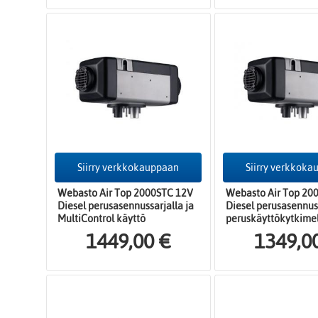
Siirry verkkokauppaan
Siirry verkkok
Webasto Air Top 2000STC 12V
Webasto Air Top 20
Diesel perusasennussarjalla ja
Diesel perusasennuss
MultiControl käyttö
peruskäyttökytkime
1449,00 €
1349,0