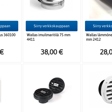
auppaan
Siirry verkkokauppaan
Siirry verk
us 360100
Wallas imuilmaritilä 75 mm
Wallas lämmöne
4411
mm 2412
 €
38,00 €
28,