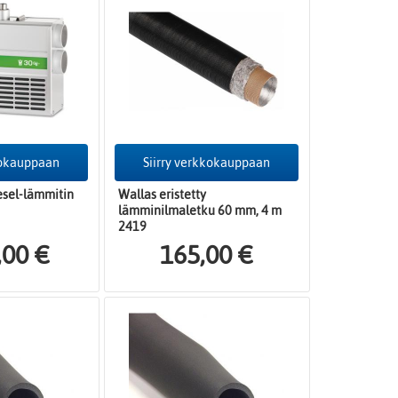
kokauppaan
Siirry verkkokauppaan
esel-lämmitin
Wallas eristetty
lämminilmaletku 60 mm, 4 m
2419
,00 €
165,00 €