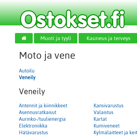
Muoti ja tyyli
Kauneus ja terveys
Moto ja vene
Autoilu
Veneily
Veneily
Antennit ja kiinnikkeet
Kansivarustus
Asennusratkaisut
Valaistus
Aurinko-/tuulienergia
Kartat
Elektroniikka
Kumiveneet
Hätävarustus
Kylmälaitteet ja keit