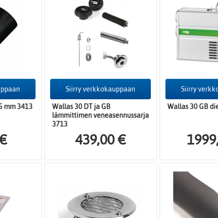
auppaan
Siirry verkkokauppaan
Siirry verk
75 mm 3413
Wallas 30 DT ja GB
Wallas 30 GB di
lämmittimen veneasennussarja
3713
 €
439,00 €
1999