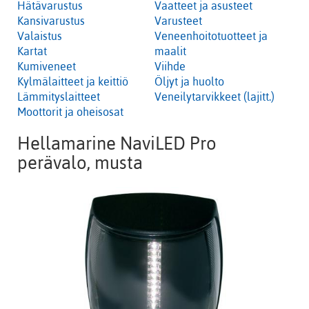
Hätävarustus
Vaatteet ja asusteet
Kansivarustus
Varusteet
Valaistus
Veneenhoitotuotteet ja
Kartat
maalit
Kumiveneet
Viihde
Kylmälaitteet ja keittiö
Öljyt ja huolto
Lämmityslaitteet
Veneilytarvikkeet (lajitt.)
Moottorit ja oheisosat
Hellamarine NaviLED Pro
perävalo, musta