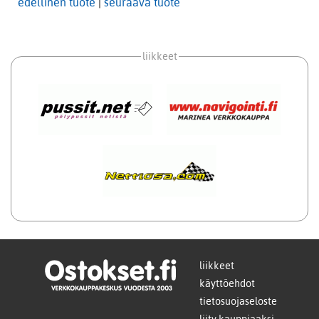
edellinen tuote
|
seuraava tuote
liikkeet
liikkeet
käyttöehdot
tietosuojaseloste