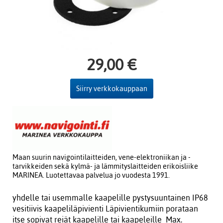
29,00 €
Siirry verkkokauppaan
Maan suurin navigointilaitteiden, vene-elektroniikan ja -
tarvikkeiden sekä kylmä- ja lämmityslaitteiden erikoisliike
MARINEA. Luotettavaa palvelua jo vuodesta 1991.
yhdelle tai usemmalle kaapelille pystysuuntainen IP68
vesitiivis kaapeliläpivienti Läpivientikumiin porataan
itse sopivat reiät kaapelille tai kaapeleille Max.