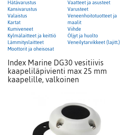
Hätävarustus
Vaatteet ja asusteet
Kansivarustus
Varusteet
Valaistus
Veneenhoitotuotteet ja
Kartat
maalit
Kumiveneet
Viihde
Kylmälaitteet ja keittiö
Öljyt ja huolto
Lämmityslaitteet
Veneilytarvikkeet (lajitt.)
Moottorit ja oheisosat
Index Marine DG30 vesitiivis
kaapeliläpivienti max 25 mm
kaapelille, valkoinen