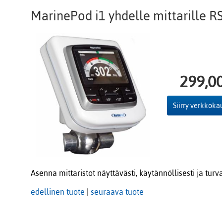
MarinePod i1 yhdelle mittarille RS
299,0
Siirry verkkok
Asenna mittaristot näyttävästi, käytännöllisesti ja tur
edellinen tuote
|
seuraava tuote