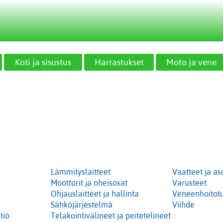
Koti ja sisustus
Harrastukset
Moto ja vene
Lämmityslaitteet
Vaatteet ja as
Moottorit ja oheisosat
Varusteet
Ohjauslaitteet ja hallinta
Veneenhoitotu
Sähköjärjestelmä
Viihde
tiö
Telakointivälineet ja peitetelineet