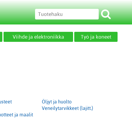
Viihde ja elektroniikka
Työ ja koneet
usteet
Öljyt ja huolto
Veneilytarvikkeet (lajitt.)
otteet ja maalit