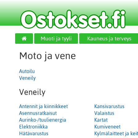
Muoti ja tyyli
Kauneus ja terveys
Moto ja vene
Autoilu
Veneily
Veneily
Antennit ja kiinnikkeet
Kansivarustus
Asennusratkaisut
Valaistus
Aurinko-/tuulienergia
Kartat
Elektroniikka
Kumiveneet
Hätävarustus
Kylmälaitteet ja keit