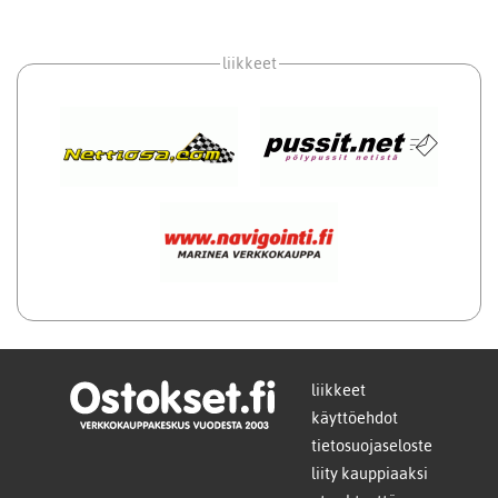
liikkeet
liikkeet
käyttöehdot
tietosuojaseloste
liity kauppiaaksi