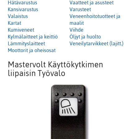
Hätävarustus
Vaatteet ja asusteet
Kansivarustus
Varusteet
Valaistus
Veneenhoitotuotteet ja
Kartat
maalit
Kumiveneet
Viihde
Kylmälaitteet ja keittiö
Öljyt ja huolto
Lämmityslaitteet
Veneilytarvikkeet (lajitt.)
Moottorit ja oheisosat
Mastervolt Käyttökytkimen
liipaisin Työvalo