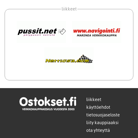
liikkeet
liikkeet
käyttöehdot
tietosuojaseloste
liity kauppiaaksi
ota yhteyttä