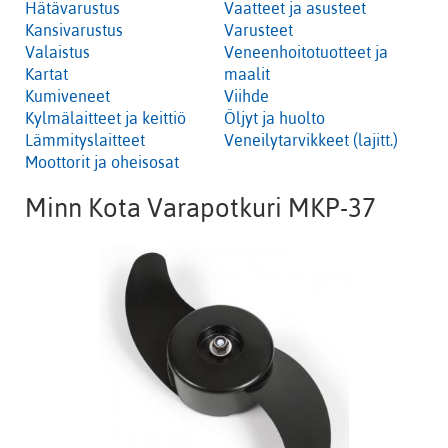
Hätävarustus
Vaatteet ja asusteet
Kansivarustus
Varusteet
Valaistus
Veneenhoitotuotteet ja
Kartat
maalit
Kumiveneet
Viihde
Kylmälaitteet ja keittiö
Öljyt ja huolto
Lämmityslaitteet
Veneilytarvikkeet (lajitt.)
Moottorit ja oheisosat
Minn Kota Varapotkuri MKP-37