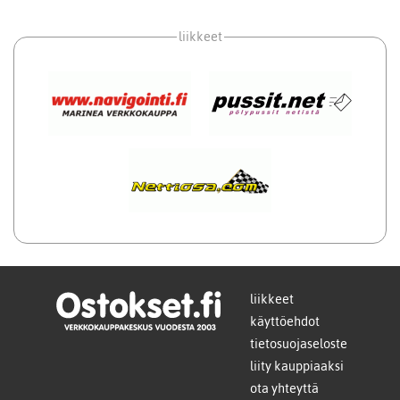
liikkeet
liikkeet
käyttöehdot
tietosuojaseloste
liity kauppiaaksi
ota yhteyttä