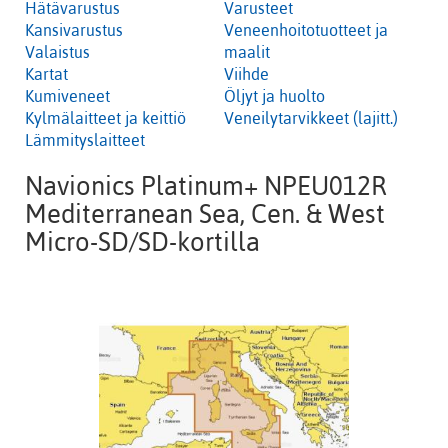
Hätävarustus
Varusteet
Kansivarustus
Veneenhoitotuotteet ja
Valaistus
maalit
Kartat
Viihde
Kumiveneet
Öljyt ja huolto
Kylmälaitteet ja keittiö
Veneilytarvikkeet (lajitt.)
Lämmityslaitteet
Navionics Platinum+ NPEU012R
Mediterranean Sea, Cen. & West
Micro-SD/SD-kortilla