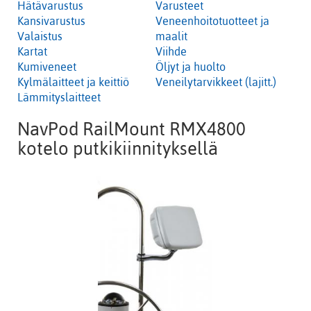
Hätävarustus
Varusteet
Kansivarustus
Veneenhoitotuotteet ja
Valaistus
maalit
Kartat
Viihde
Kumiveneet
Öljyt ja huolto
Kylmälaitteet ja keittiö
Veneilytarvikkeet (lajitt.)
Lämmityslaitteet
NavPod RailMount RMX4800
kotelo putkikiinnityksellä