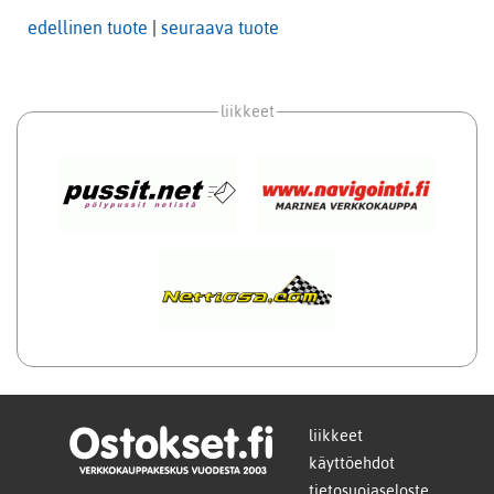
edellinen tuote
|
seuraava tuote
liikkeet
liikkeet
käyttöehdot
tietosuojaseloste