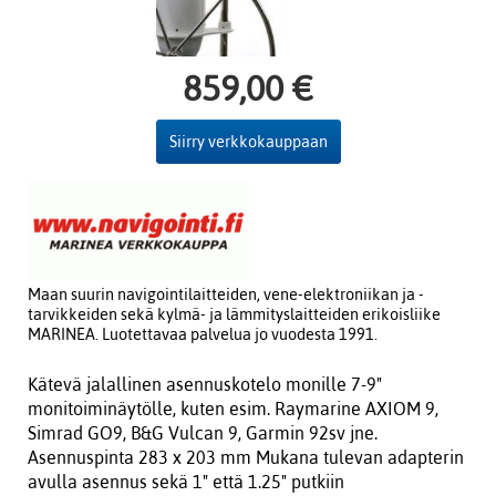
859,00 €
Siirry verkkokauppaan
Maan suurin navigointilaitteiden, vene-elektroniikan ja -
tarvikkeiden sekä kylmä- ja lämmityslaitteiden erikoisliike
MARINEA. Luotettavaa palvelua jo vuodesta 1991.
Kätevä jalallinen asennuskotelo monille 7-9"
monitoiminäytölle, kuten esim. Raymarine AXIOM 9,
Simrad GO9, B&G Vulcan 9, Garmin 92sv jne.
Asennuspinta 283 x 203 mm Mukana tulevan adapterin
avulla asennus sekä 1" että 1.25" putkiin