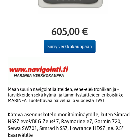
605,00 €
Siirry verkkokauppaan
Maan suurin navigointilaitteiden, vene-elektroniikan ja -
tarvikkeiden sekä kylmä- ja lämmityslaitteiden erikoisliike
MARINEA. Luotettavaa palvelua jo vuodesta 1991.
Kätevä asennuskotelo monitoiminäytölle, kuten Simrad
NSS7 evo²/B&G Zeus² 7, Raymarine e7, Garmin 720,
Seiwa SW701, Simrad NSS7, Lowrance HDS7 jne. 9.5"
kaarivälille