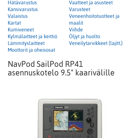
Hätävarustus
Vaatteet ja asusteet
Kansivarustus
Varusteet
Valaistus
Veneenhoitotuotteet ja
Kartat
maalit
Kumiveneet
Viihde
Kylmälaitteet ja keittiö
Öljyt ja huolto
Lämmityslaitteet
Veneilytarvikkeet (lajitt.)
Moottorit ja oheisosat
NavPod SailPod RP41
asennuskotelo 9.5" kaarivälille