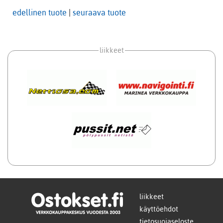
edellinen tuote
|
seuraava tuote
liikkeet
liikkeet
käyttöehdot
tietosuojaseloste