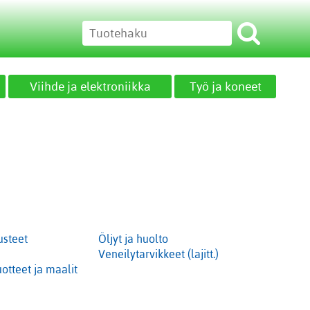
Viihde ja elektroniikka
Työ ja koneet
usteet
Öljyt ja huolto
Veneilytarvikkeet (lajitt.)
otteet ja maalit