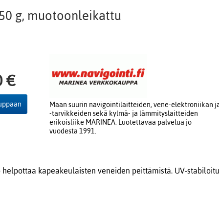
250 g, muotoonleikattu
0 €
auppaan
Maan suurin navigointilaitteiden, vene-elektroniikan j
-tarvikkeiden sekä kylmä- ja lämmityslaitteiden
erikoisliike MARINEA. Luotettavaa palvelua jo
vuodesta 1991.
helpottaa kapeakeulaisten veneiden peittämistä. UV-stabiloit