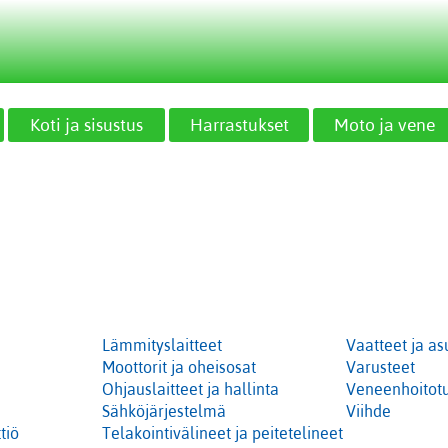
Koti ja sisustus
Harrastukset
Moto ja vene
Lämmityslaitteet
Vaatteet ja as
Moottorit ja oheisosat
Varusteet
Ohjauslaitteet ja hallinta
Veneenhoitotu
Sähköjärjestelmä
Viihde
tiö
Telakointivälineet ja peitetelineet