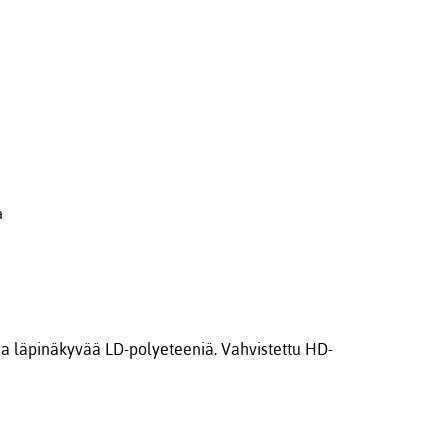
a
ua läpinäkyvää LD-polyeteeniä. Vahvistettu HD-