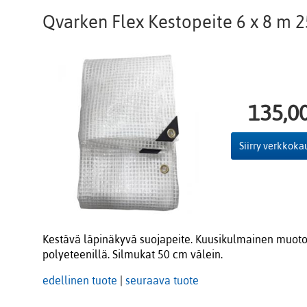
Qvarken Flex Kestopeite 6 x 8 m 
135,0
Siirry verkkok
Kestävä läpinäkyvä suojapeite. Kuusikulmainen muoto 
polyeteenillä. Silmukat 50 cm välein.
edellinen tuote
|
seuraava tuote