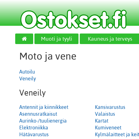
Muoti ja tyyli
Kauneus ja terveys
Moto ja vene
Autoilu
Veneily
Veneily
Antennit ja kiinnikkeet
Kansivarustus
Asennusratkaisut
Valaistus
Aurinko-/tuulienergia
Kartat
Elektroniikka
Kumiveneet
Hätävarustus
Kylmälaitteet ja keit