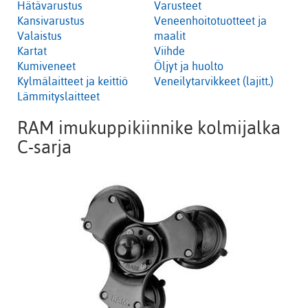
Hätävarustus
Varusteet
Kansivarustus
Veneenhoitotuotteet ja
Valaistus
maalit
Kartat
Viihde
Kumiveneet
Öljyt ja huolto
Kylmälaitteet ja keittiö
Veneilytarvikkeet (lajitt.)
Lämmityslaitteet
RAM imukuppikiinnike kolmijalka
C-sarja