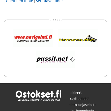
edellinen tuote
|
seuraava tuote
liikkeet
liikkeet
käyttöehdot
tietosuojaseloste