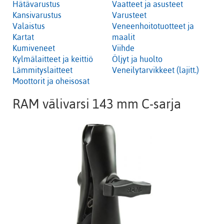
Hätävarustus
Vaatteet ja asusteet
Kansivarustus
Varusteet
Valaistus
Veneenhoitotuotteet ja
Kartat
maalit
Kumiveneet
Viihde
Kylmälaitteet ja keittiö
Öljyt ja huolto
Lämmityslaitteet
Veneilytarvikkeet (lajitt.)
Moottorit ja oheisosat
RAM välivarsi 143 mm C-sarja