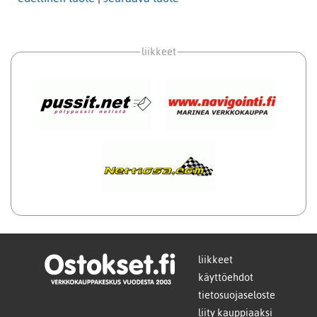
liikkeet
liikkeet
käyttöehdot
tietosuojaseloste
liity kauppiaaksi