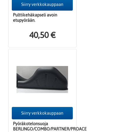
Siirry verkkokauppaan
Pulttikehäkapseli avoin
etupyörään.
40,50 €
Siirry verkkokauppaan
Pyöräkotelonsuoja
BERLINGO/COMBO/PARTNER/PROACE