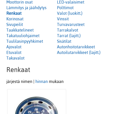
Moottorin osat
LED-valaisimet
Lämmitys ja jäähdytys
Polttimot
Renkaat
Valot (luokitt.)
Korinosat
Vinssit
Sivupeilit
Turvavarusteet
Taakkatelineet
Tarrakalvot
Takatuuliohjaimet
Tarrat (lajitt.)
Tuulilasinpyyhkimet
Sisätilat
Ajovalot
Autonhoitotarvikkeet
Etuvalot
Autoilutarvikkeet (lajitt.)
Takavalot
Renkaat
järjestä nimen |
hinnan
mukaan