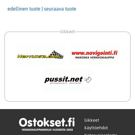
edellinen tuote
|
seuraava tuote
liikkeet
liikkeet
käyttöehdot