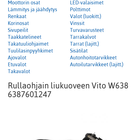
Moottorin osat
LED-valaisimet
Lämmitys ja jäähdytys
Polttimot
Renkaat
Valot (luokitt.)
Korinosat
Vinssit
Sivupeilit
Turvavarusteet
Taakkatelineet
Tarrakalvot
Takatuuliohjaimet
Tarrat (lajitt.)
Tuulilasinpyyhkimet
Sisätilat
Ajovalot
Autonhoitotarvikkeet
Etuvalot
Autoilutarvikkeet (lajitt.)
Takavalot
Rullaohjain liukuoveen Vito W638
6387601247