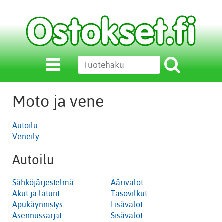
Moto ja vene
Autoilu
Veneily
Autoilu
Sähköjärjestelmä
Äärivalot
Akut ja laturit
Tasovilkut
Apukäynnistys
Lisävalot
Asennussarjat
Sisävalot