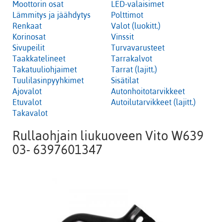
Moottorin osat
LED-valaisimet
Lämmitys ja jäähdytys
Polttimot
Renkaat
Valot (luokitt.)
Korinosat
Vinssit
Sivupeilit
Turvavarusteet
Taakkatelineet
Tarrakalvot
Takatuuliohjaimet
Tarrat (lajitt.)
Tuulilasinpyyhkimet
Sisätilat
Ajovalot
Autonhoitotarvikkeet
Etuvalot
Autoilutarvikkeet (lajitt.)
Takavalot
Rullaohjain liukuoveen Vito W639
03- 6397601347