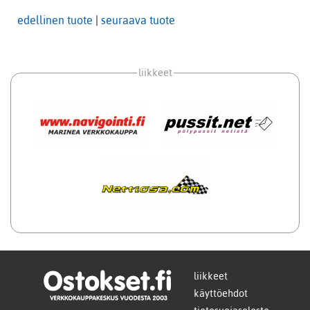
edellinen tuote
|
seuraava tuote
liikkeet
liikkeet
käyttöehdot