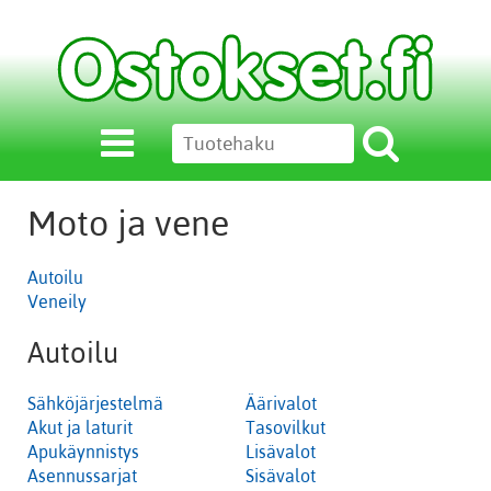
Moto ja vene
Autoilu
Veneily
Autoilu
Sähköjärjestelmä
Äärivalot
Akut ja laturit
Tasovilkut
Apukäynnistys
Lisävalot
Asennussarjat
Sisävalot